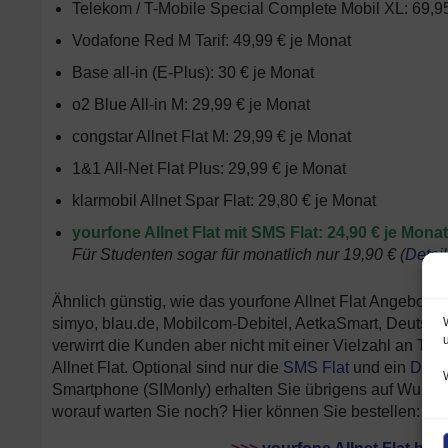
Telekom / T-Mobile Special Complete Mobil XL: 69,9
Vodafone Red M Tarif: 49,99 € je Monat
Base all-in (E-Plus): 30 € je Monat
o2 Blue All-in M: 29,99 € je Monat
congstar Allnet Flat M: 29,99 € je Monat
1&1 All-Net Flat Plus: 29,99 € je Monat
klarmobil Allnet Spar Flat: 29,80 € je Monat
yourfone Allnet Flat mit SMS Flat: 24,90 € je Monat
Für Studenten sogar für monatlich nur 19,90 € (
Detail
Ähnlich günstig, wie das yourfone Allnet Flat Angebot s
simyo, blau.de, Mobilcom-Debitel, AetkaSmart, Deutsc
verwirrt die Kunden aber nicht mit einer Vielzahl an Tarif
Allnet Flat. Optional sind nur die
SMS Flat
und ein
Date
Smartphone (SIMonly) erhalten Sie übrigens auf Wunsch
worauf warten Sie noch? Hier können Sie bestellen: