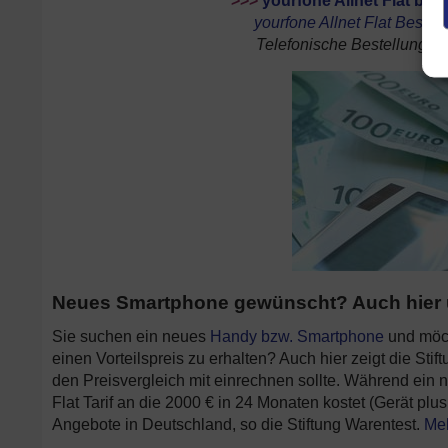
>>>
yourfone Allnet Flat best
yourfone Allnet Flat Bestel
Telefonische Bestellung: 0
Neues Smartphone gewünscht? Auch hier üb
Sie suchen ein neues
Handy bzw. Smartphone
und möch
einen Vorteilspreis zu erhalten? Auch hier zeigt die Sti
den Preisvergleich mit einrechnen sollte. Während ein
Flat Tarif an die 2000 € in 24 Monaten kostet (Gerät plus 
Angebote in Deutschland, so die Stiftung Warentest.
Meh