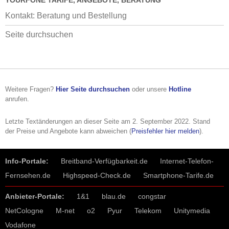
YOURFONE TARIFE, ANGEBOTE, BERATUNG
Kontakt: Beratung und Bestellung
Seite durchsuchen
Weitere Fragen?
Hier Seite durchsuchen
oder unsere
Hotline
anrufen.
Letzte Textänderungen an dieser Seite am
2. September 2022
. Stand
der Preise und Angebote kann abweichen (
Preisfehler hier melden
).
Info-Portale:
Breitband-Verfügbarkeit.de
Internet-Telefon-
Fernsehen.de
Highspeed-Check.de
Smartphone-Tarife.de
Anbieter-Portale:
1&1
blau.de
congstar
NetCologne
M-net
o2
Pyur
Telekom
Unitymedia
Vodafone