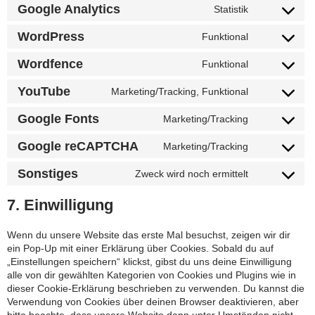
Google Analytics
Statistik
Consent to
service
WordPress
Funktional
google-
Consent to
analytics
service
Wordfence
Funktional
wordpress
Consent to
service
YouTube
Marketing/Tracking, Funktional
wordfence
Consent to
service
Google Fonts
Marketing/Tracking
youtube
Consent to
service
Google reCAPTCHA
Marketing/Tracking
google-fonts
Consent to
service
Sonstiges
Zweck wird noch ermittelt
google-
Consent to
recaptcha
service
7. Einwilligung
sonstiges
Wenn du unsere Website das erste Mal besuchst, zeigen wir dir
ein Pop-Up mit einer Erklärung über Cookies. Sobald du auf
„Einstellungen speichern“ klickst, gibst du uns deine Einwilligung
alle von dir gewählten Kategorien von Cookies und Plugins wie in
dieser Cookie-Erklärung beschrieben zu verwenden. Du kannst die
Verwendung von Cookies über deinen Browser deaktivieren, aber