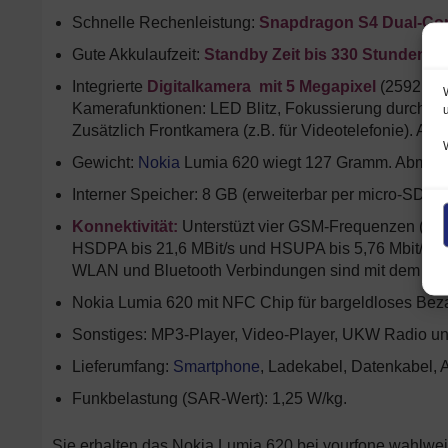
Schnelle Rechenleistung:
Snapdragon S4 Dual-Co
Gute Akkulaufzeit:
Standby Zeit bis 330 Stunden / 
Integrierte
Digitalkamera mit 5 Megapixel
(2592 x 1
Kamerafunktionen: LED Blitz, Fokussierung durch An
Zusätzlich Frontkamera (z.B. für Videotelefonie). Auf
Gewicht:
Nokia
Lumia 620 wiegt 127 Gramm. Abmessun
Interner Speicher: 8 GB (erweiterbar per micro-SD Ka
Konnektivität:
Unterstüzt vier GSM-Frequenzen (85
HSDPA bis 21,6 MBit/s und HSUPA bis 5,76 Mbit/s.
WLAN und Bluetooth Verbindungen sind mit dem Noki
Nokia Lumia 620 mit NFC Chip für bargeldloses Bez
Sonstiges: MP3-Player, Video-Player, UKW Radio und
Lieferumfang:
Smartphone
, Ladekabel, Datenkabel, 
Funkbelastung (SAR-Wert): 1,25 W/kg.
Sie erhalten das Nokia Lumia 620 bei yourfone wahlweise