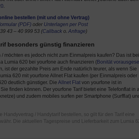
20
.
nline bestellen (mit und ohne Vertrag)
lformular (PDF)
oder
Unterlagen per Post
 39 43 – 40 999 53 (
Callback
o.
Anfrage
)
arif besonders günstig finanzieren
/ möchten es jedoch nicht zum Einmalpreis kaufen? Das ist be
a Lumia 620 bei yourfone auch finanzieren (
Bonität vorausgese
 ist der gezahlte Preis am Ende natürlich teurer, als wenn Sie
umia 620 mit yourfone Allnet Flat kaufen (per Einmalpreis oder
620 deutlich günstiger. Die
Allnet Flat
von yourfone ist in
e finden können. Der yourfone Tarif bietet eine Telefonflat in a
netze) und zudem mobiles surfen per Smartphone (Surfflat) un
andyvertrag / Handytarif bestellen, so gilt für den Tarif eine
währ. Die aktuellen Tagespreise und Lieferbarkeit zum Lumia 