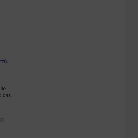
i
tzt
).
lle
d das
620