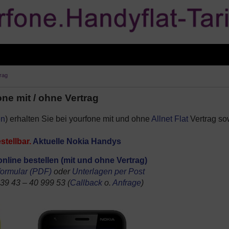
trag
ne mit / ohne Vertrag
en
) erhalten Sie bei yourfone mit und ohne
Allnet Flat
Vertrag so
tellbar.
Aktuelle Nokia Handys
nline bestellen (mit und ohne Vertrag)
lformular (PDF)
oder
Unterlagen per Post
 39 43 – 40 999 53 (
Callback
o.
Anfrage
)