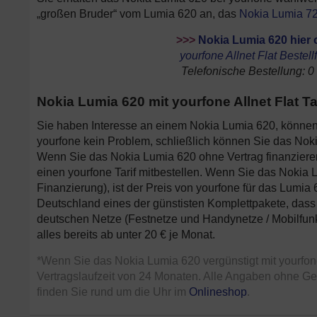
„großen Bruder“ vom Lumia 620 an, das
Nokia Lumia 7
>>>
Nokia Lumia 620 hier o
yourfone Allnet Flat Bestel
Telefonische Bestellung: 0
Nokia Lumia 620 mit yourfone Allnet Flat T
Sie haben Interesse an einem Nokia Lumia 620, können 
yourfone kein Problem, schließlich können Sie das Noki
Wenn Sie das Nokia Lumia 620 ohne Vertrag finanzieren,
einen yourfone Tarif mitbestellen. Wenn Sie das Nokia L
Finanzierung), ist der Preis von yourfone für das Lumia 
Deutschland eines der günstisten Komplettpakete, dass Si
deutschen Netze (Festnetze und Handynetze / Mobilfunk
alles bereits ab unter 20 € je Monat.
*Wenn Sie das Nokia Lumia 620 vergünstigt mit yourfone H
Vertragslaufzeit von 24 Monaten. Alle Angaben ohne Ge
finden Sie rund um die Uhr im
Onlineshop
.