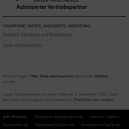
YOURFONE TARIFE, ANGEBOTE, BERATUNG
Kontakt: Beratung und Bestellung
Seite durchsuchen
Weitere Fragen?
Hier Seite durchsuchen
oder unsere
Hotline
anrufen.
Letzte Textänderungen an dieser Seite am
8. September 2025
. Stand
der Preise und Angebote kann abweichen (
Preisfehler hier melden
).
Info-Portale:
Breitband-Verfügbarkeit.de
Internet-Telefon-
Fernsehen.de
Highspeed-Check.de
Smartphone-Tarife.de