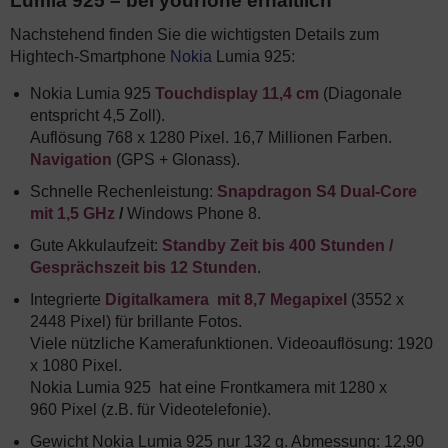
Lumia 925 – bei yourfone erhältlich
Nachstehend finden Sie die wichtigsten Details zum
Hightech-Smartphone
Nokia
Lumia 925:
Nokia Lumia 925
Touchdisplay 11,4 cm
(Diagonale
entspricht 4,5 Zoll).
Auflösung 768 x 1280 Pixel. 16,7 Millionen Farben.
Navigation
(GPS + Glonass).
Schnelle Rechenleistung:
Snapdragon S4 Dual-Core
mit 1,5 GHz
/
Windows Phone 8.
Gute Akkulaufzeit:
Standby Zeit bis 400 Stunden /
Gesprächszeit bis 12 Stunden
.
Integrierte
Digitalkamera mit 8,7 Megapixel
(3552 x
2448 Pixel) für brillante Fotos.
Viele nützliche Kamerafunktionen. Videoauflösung: 1920
x 1080 Pixel.
Nokia Lumia 925 hat eine Frontkamera mit 1280 x
960 Pixel (z.B. für Videotelefonie).
Gewicht Nokia Lumia 925 nur 132 g. Abmessung: 12,90