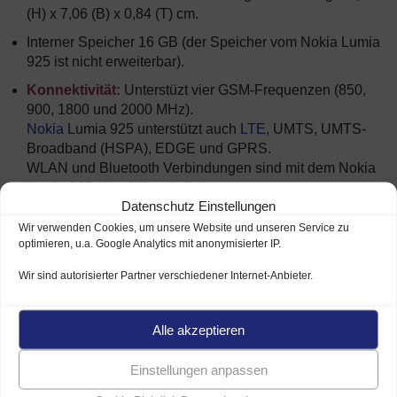
(H) x 7,06 (B) x 0,84 (T) cm.
Interner Speicher 16 GB (der Speicher vom Nokia Lumia
925 ist nicht erweiterbar).
Konnektivität:
Unterstüzt vier GSM-Frequenzen (850,
900, 1800 und 2000 MHz).
Nokia
Lumia 925 unterstützt auch
LTE
, UMTS, UMTS-
Broadband (HSPA), EDGE und GPRS.
WLAN und Bluetooth Verbindungen sind mit dem Nokia
Lumia 925 ebenfalls möglich.
Datenschutz Einstellungen
Nokia Lumia 925 ist ausgestattet mit einem NFC Chip für
Wir verwenden Cookies, um unsere Website und unseren Service zu
bargeldloses Zahlen.
optimieren, u.a. Google Analytics mit anonymisierter IP.
Sonstiges: MP3-Player, Video-Player, Radio und viele
Wir sind autorisierter Partner verschiedener Internet-Anbieter.
weitere Features.
Lieferumfang: Handy, Akku, Ladegerät, Datenkabel,
Alle akzeptieren
Headset, Sim-Schlüssel & Anleitung.
Funkbelastung (SAR-Wert): 0,81 W/kg
Einstellungen anpassen